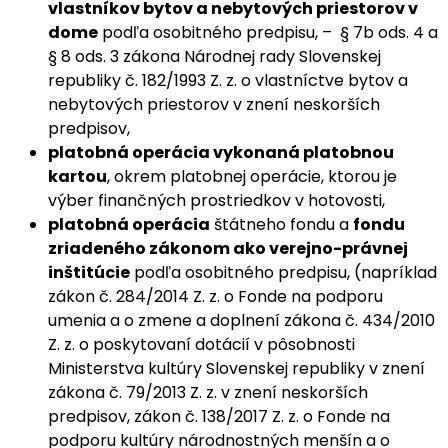
vlastníkov bytov a nebytových priestorov v
dome
podľa osobitného predpisu, – § 7b ods. 4 a
§ 8 ods. 3 zákona Národnej rady Slovenskej
republiky č. 182/1993 Z. z. o vlastníctve bytov a
nebytových priestorov v znení neskorších
predpisov,
platobná operácia vykonaná platobnou
kartou
, okrem platobnej operácie, ktorou je
výber finančných prostriedkov v hotovosti,
platobná operácia
štátneho fondu a
fondu
zriadeného zákonom ako verejno-právnej
inštitúcie
podľa osobitného predpisu, (napríklad
zákon č. 284/2014 Z. z. o Fonde na podporu
umenia a o zmene a doplnení zákona č. 434/2010
Z. z. o poskytovaní dotácií v pôsobnosti
Ministerstva kultúry Slovenskej republiky v znení
zákona č. 79/2013 Z. z. v znení neskorších
predpisov, zákon č. 138/2017 Z. z. o Fonde na
podporu kultúry národnostných menšín a o