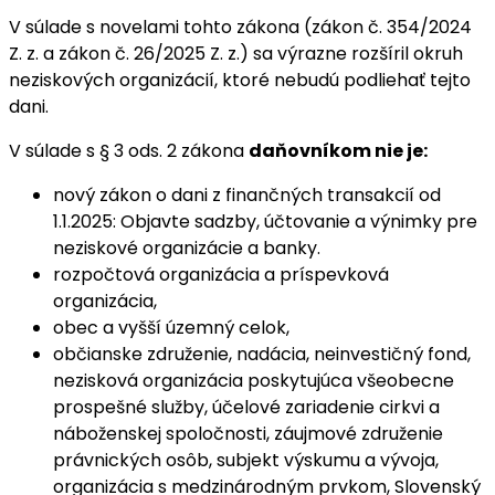
V súlade s novelami tohto zákona (zákon č. 354/2024
Z. z. a zákon č. 26/2025 Z. z.) sa výrazne rozšíril okruh
neziskových organizácií, ktoré nebudú podliehať tejto
dani.
V súlade s § 3 ods. 2 zákona
daňovníkom nie je:
nový zákon o dani z finančných transakcií od
1.1.2025: Objavte sadzby, účtovanie a výnimky pre
neziskové organizácie a banky.
rozpočtová organizácia a príspevková
organizácia,
obec a vyšší územný celok,
občianske združenie, nadácia, neinvestičný fond,
nezisková organizácia poskytujúca všeobecne
prospešné služby, účelové zariadenie cirkvi a
náboženskej spoločnosti, záujmové združenie
právnických osôb, subjekt výskumu a vývoja,
organizácia s medzinárodným prvkom, Slovenský