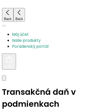
Prejsť
na
obsah
Back
Back
Môj účet
Naše produkty
Poradenský portál
0,00 €
Transakčná daň v
podmienkach