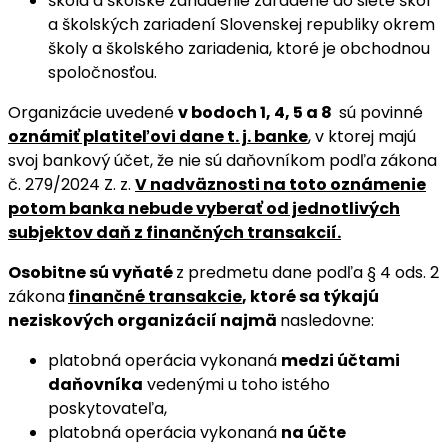
škola a školské zariadenie zaradené do siete škôl
a školských zariadení Slovenskej republiky okrem
školy a školského zariadenia, ktoré je obchodnou
spoločnosťou.
Organizácie uvedené
v bodoch 1, 4, 5 a 8
sú povinné
oznámiť platiteľovi dane t. j. banke
, v ktorej majú
svoj bankový účet, že nie sú daňovníkom podľa zákona
č. 279/2024 Z. z.
V nadväznosti na toto oznámenie
potom banka nebude vyberať od jednotlivých
subjektov daň z finančných transakcií.
Osobitne sú vyňaté
z predmetu dane podľa § 4 ods. 2
zákona
finančné transakcie
, ktoré sa týkajú
neziskových organizácií najmä
nasledovne:
platobná operácia vykonaná
medzi účtami
daňovníka
vedenými u toho istého
poskytovateľa,
platobná operácia vykonaná
na účte