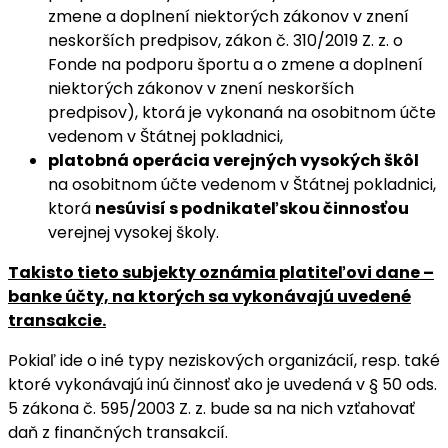
zmene a doplnení niektorých zákonov v znení
neskorších predpisov, zákon č. 310/2019 Z. z. o
Fonde na podporu športu a o zmene a doplnení
niektorých zákonov v znení neskorších
predpisov), ktorá je vykonaná na osobitnom účte
vedenom v Štátnej pokladnici,
platobná operácia verejných vysokých škôl
na osobitnom účte vedenom v Štátnej pokladnici,
ktorá
nesúvisí s podnikateľskou činnosťou
verejnej vysokej školy.
Takisto tieto subjekty oznámia platiteľovi dane –
banke účty, na ktorých sa vykonávajú uvedené
transakcie.
Pokiaľ ide o iné typy neziskových organizácií, resp. také
ktoré vykonávajú inú činnosť ako je uvedená v § 50 ods.
5 zákona č. 595/2003 Z. z. bude sa na nich vzťahovať
daň z finančných transakcií.