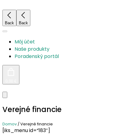
Prejsť
na
obsah
Back
Back
Môj účet
Naše produkty
Poradenský portál
0,00 €
Verejné financie
Domov
/ Verejné financie
[iks_menu id=“183″]