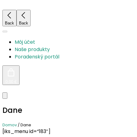
Prejsť
na
obsah
Back
Back
Môj účet
Naše produkty
Poradenský portál
0,00 €
Dane
Domov
/ Dane
[iks_menu id=“183″]